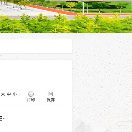
：
大
中
小
】
打印
保存
吧~