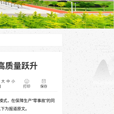
高质量跃升
：
大
中
小
】
打印
保存
式，在保障生产“零事故”的同
以下为报道原文。