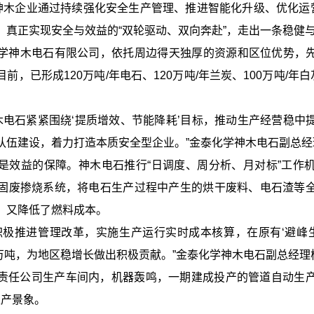
，神木企业通过持续强化安全生产管理、推进智能化升级、优化运营
，真正实现安全与效益的“双轮驱动、双向奔赴”，走出一条稳健
学神木电石有限公司，依托周边得天独厚的资源和区位优势，先后
，已形成120万吨/年电石、120万吨/年兰炭、100万吨/年白
木电石紧紧围绕‘提质增效、节能降耗’目标，推动生产经营稳中
队伍建设，着力打造本质安全型企业。”金泰化学神木电石副总经
是效益的保障。神木电石推行“日调度、周分析、月对标”工作
固废掺烧系统，将电石生产过程中产生的烘干废料、电石渣等
，又降低了燃料成本。
积极推进管理改革，实施生产运行实时成本核算，在原有‘避峰生
万吨，为地区稳增长做出积极贡献。”金泰化学神木电石副总经理
责任公司生产车间内，机器轰鸣，一期建成投产的管道自动生
的生产景象。